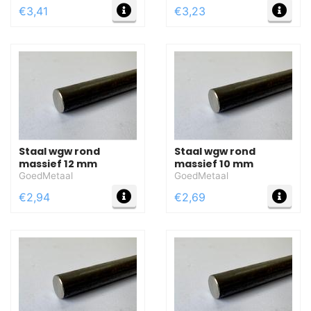
MEER INFO
MEE
€3,41
€3,23
Staal wgw rond
Staal wgw rond
massief 12 mm
massief 10 mm
GoedMetaal
GoedMetaal
MEER INFO
MEE
€2,94
€2,69