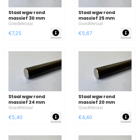
Staal wgw rond
Staal wgw rond
massief 30 mm
massief 25 mm
GoedMetaal
GoedMetaal
MEER INFO
MEE
€7,25
€5,67
Staal wgw rond
Staal wgw rond
massief 24 mm
massief 20 mm
GoedMetaal
GoedMetaal
MEER INFO
MEE
€5,40
€4,40