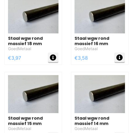
Staal wgw rond
Staal wgw rond
massief 18 mm
massief 16 mm
GoedMetaal
GoedMetaal
MEER INFO
MEE
€3,97
€3,58
Staal wgw rond
Staal wgw rond
massief 15 mm
massief 14 mm
GoedMetaal
GoedMetaal