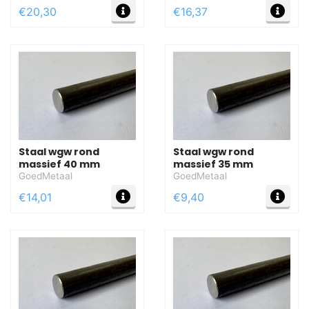
MEER INFO
MEE
€20,30
€16,37
Staal wgw rond
Staal wgw rond
massief 40 mm
massief 35 mm
GoedMetaal
GoedMetaal
MEER INFO
MEE
€14,01
€9,40