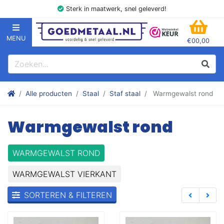
Sterk in maatwerk, snel geleverd!
MENU
€00,00
GOEDMETAAL.NL
WINK
Zoeken
Zoek
Stalen kokers, hoekstaal, Balk, Buizen Plat, Strippen, Plaat en m
Alle producten
Staal
Staf staal
Warmgewalst rond
Warmgewalst rond
WARMGEWALST ROND
WARMGEWALST VIERKANT
SORTEREN & FILTEREN