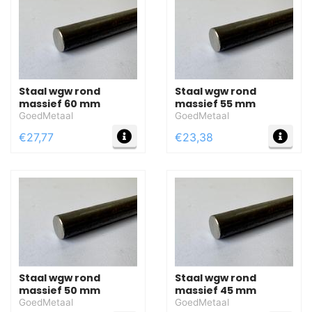
Staal wgw rond
Staal wgw rond
massief 60 mm
massief 55 mm
GoedMetaal
GoedMetaal
MEER INFO
MEE
€27,77
€23,38
Staal wgw rond
Staal wgw rond
massief 50 mm
massief 45 mm
GoedMetaal
GoedMetaal