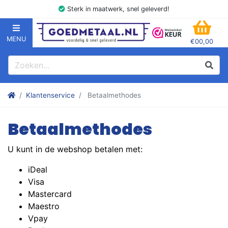
Sterk in maatwerk, snel geleverd!
MENU
€00,00
GOEDMETAAL.NL
WINK
Zoeken
Zoek
Stalen kokers, hoekstaal, Balk, Buizen Plat, Strippen, Plaat en m
Klantenservice
Betaalmethodes
Betaalmethodes
U kunt in de webshop betalen met:
iDeal
Visa
Mastercard
Maestro
Vpay