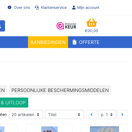
Over ons
Klantenservice
Mijn account
€00,00
WINKELMANDJE
AANBIEDINGEN
OFFERTE
en!
EN
PERSOONLIJKE BESCHERMINGSMIDDELEN
 & UITLOOP
aten