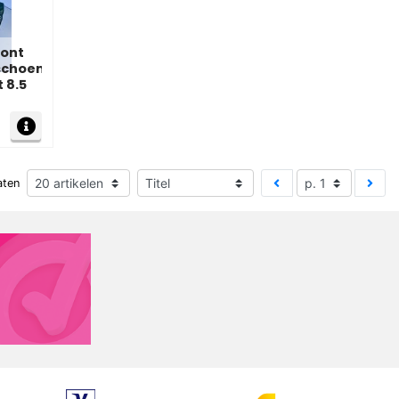
mont
schoen
 8.5
MEER INFO
aten