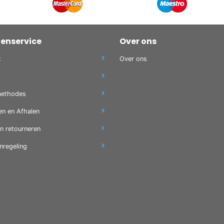
tenservice
Over ons
t
Over ons
methodes
en en Afhalen
en retourneren
nregeling