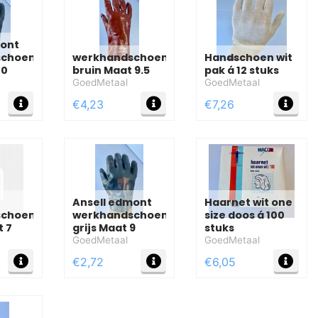
mont
schoen
werkhandschoen
Handschoen wit
10
bruin Maat 9.5
pak á 12 stuks
GoedMetaal
GoedMetaal
MEER INFO
MEER INFO
MEE
€4,23
€7,26
Ansell edmont
Haarnet wit one
schoen
werkhandschoen
size doos á 100
t 7
grijs Maat 9
stuks
GoedMetaal
GoedMetaal
MEER INFO
MEER INFO
MEE
€2,72
€6,05