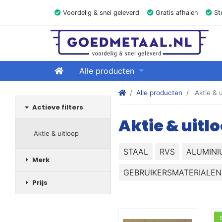
Voordelig & snel geleverd
Gratis afhalen
Ste
GOEDMETAAL.NL
Home
Alle producten
Stalen kokers, hoekstaal, Balk
Alle producten
Aktie & u
Actieve filters
Aktie & uitl
Aktie & uitloop
STAAL
RVS
ALUMINI
Merk
GEBRUIKERSMATERIALEN
Prijs