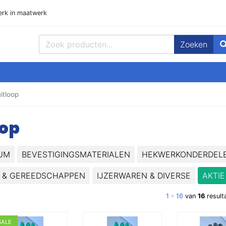
rk in maatwerk
Zoeken
, Buizen Plat, Strippen, Plaat en meer! Goedmetaal voor de beste prijz
itloop
oop
UM
BEVESTIGINGSMATERIALEN
HEKWERKONDERDEL
 & GEREEDSCHAPPEN
IJZERWAREN & DIVERSE
AKTIE
1 - 16
van
16
result
SALE