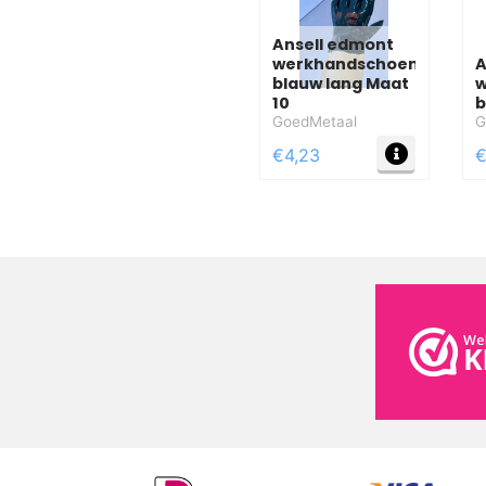
Ansell edmont
werkhandschoen
A
blauw lang Maat
w
10
b
GoedMetaal
G
MEER IN
€4,23
€