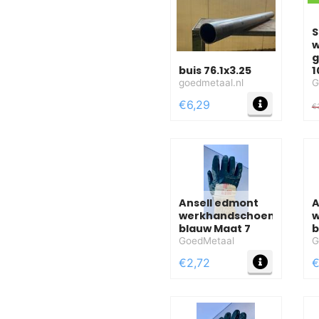
S
w
g
buis 76.1x3.25
1
goedmetaal.nl
G
MEER IN
€6,29
€
Ansell edmont
A
werkhandschoen
w
blauw Maat 7
b
GoedMetaal
G
MEER IN
€2,72
€