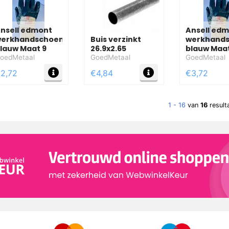
nsell edmont
Ansell ed
erkhandschoen
Buis verzinkt
werkhand
lauw Maat 9
26.9x2.65
blauw Maat
oedMetaal
GoedMetaal
GoedMetaal
FO
MEER INFO
MEER INFO
2,72
€4,84
€3,72
1 - 16
van
16
result