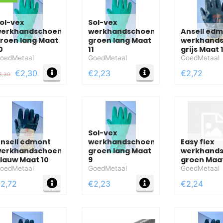
ol-vex
Sol-vex
erkhandschoen
werkhandschoen
Ansell ed
roen lang Maat
groen lang Maat
werkhand
0
11
grijs Maat 
oedMetaal
GoedMetaal
GoedMetaal
FO
MEER INFO
MEER INFO
€2,30
€2,23
€2,72
3,30
Sol-vex
nsell edmont
werkhandschoen
Easy flex
erkhandschoen
groen lang Maat
werkhand
lauw Maat 10
9
groen Maa
oedMetaal
GoedMetaal
GoedMetaal
FO
MEER INFO
MEER INFO
2,72
€2,23
€2,24