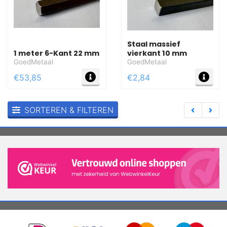
Staal massief
1 meter 6-Kant 22 mm
vierkant 10 mm
GoedMetaal
GoedMetaal
MEER INFO
MEE
€53,85
€2,84
SORTEREN & FILTEREN