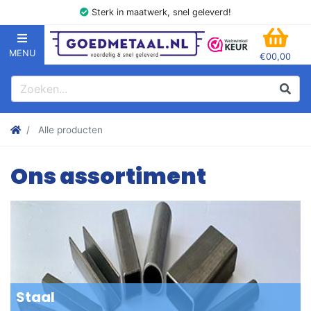
Sterk in maatwerk, snel geleverd!
MENU
€00,00
GOEDMETAAL.NL
WINK
Zoeken
Zoek
Stalen kokers, hoekstaal, Balk, Buizen Plat, Strippen, Plaat en m
Alle producten
Ons assortiment
Staal