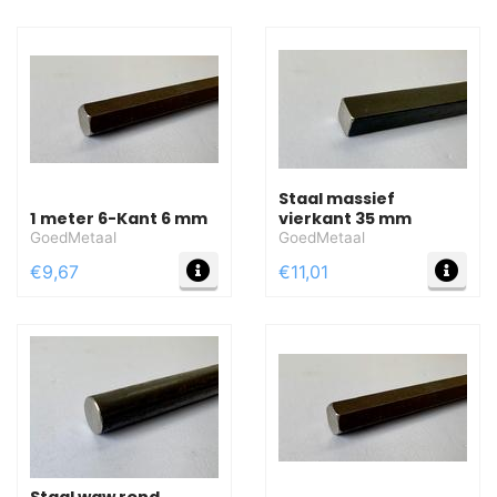
Staal massief
1 meter 6-Kant 6 mm
vierkant 35 mm
GoedMetaal
GoedMetaal
MEER INFO
MEE
€9,67
€11,01
Staal wgw rond