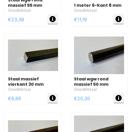
massief 55 mm
1 meter 6-Kant 8 mm
GoedMetaal
GoedMetaal
MEER INFO
MEE
€23,38
€11,19
Staal massief
Staal wgw rond
vierkant 30 mm
massief 50 mm
GoedMetaal
GoedMetaal
MEER INFO
MEE
€8,66
€20,30