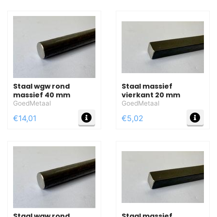
Staal wgw rond
Staal massief
massief 40 mm
vierkant 20 mm
GoedMetaal
GoedMetaal
MEER INFO
MEE
€14,01
€5,02
Staal wgw rond
Staal massief