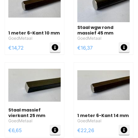
Staal wgw rond
1 meter 6-Kant 10 mm
massief 45 mm
GoedMetaal
GoedMetaal
MEER INFO
MEE
€14,72
€16,37
Staal massief
vierkant 25 mm
1 meter 6-Kant 14 mm
GoedMetaal
GoedMetaal
MEER INFO
MEE
€6,65
€22,26