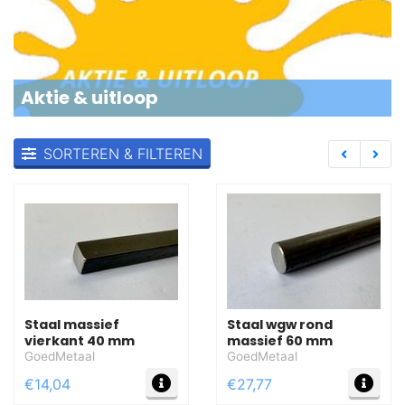
Aktie & uitloop
SORTEREN & FILTEREN
Staal massief
Staal wgw rond
vierkant 40 mm
massief 60 mm
GoedMetaal
GoedMetaal
MEER INFO
MEE
€14,04
€27,77