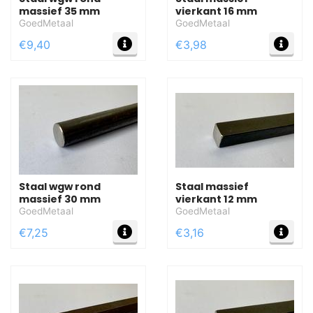
massief 35 mm
vierkant 16 mm
GoedMetaal
GoedMetaal
MEER INFO
MEE
€9,40
€3,98
Staal wgw rond
Staal massief
massief 30 mm
vierkant 12 mm
GoedMetaal
GoedMetaal
MEER INFO
MEE
€7,25
€3,16