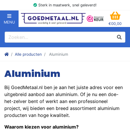
Sterk in maatwerk, snel geleverd!
MENU
€00,00
GOEDMETAAL.NL
WINK
Zoeken
Zoek
Stalen kokers, hoekstaal, Balk, Buizen Plat, Strippen, Plaat en m
Alle producten
Aluminium
Aluminium
Bij GoedMetaal.nl ben je aan het juiste adres voor een
uitgebreid aanbod aan aluminium. Of je nu een doe-
het-zelver bent of werkt aan een professioneel
project, wij bieden een breed assortiment aluminium
producten van hoge kwaliteit.
Waarom kiezen voor aluminium?