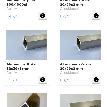
Aluminium plaat
Aluminium Hoek
500x1000x1
20x20x2 mm
GoedMetaal
GoedMetaal
MEER INFO
MEE
€45,12
€2,73
Aluminium Koker
Aluminium Koker
30x30x3 mm
20x20x2 mm
GoedMetaal
GoedMetaal
MEER INFO
MEE
€5,79
€3,75