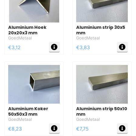
Aluminium Hoek
Aluminium strip 30x5
20x20x3 mm
mm
GoedMetaal
GoedMetaal
MEER INFO
MEE
€3,12
€3,83
Aluminium Koker
Aluminium strip 50x10
50x50x3 mm
mm
GoedMetaal
GoedMetaal
MEER INFO
MEE
€8,23
€7,75