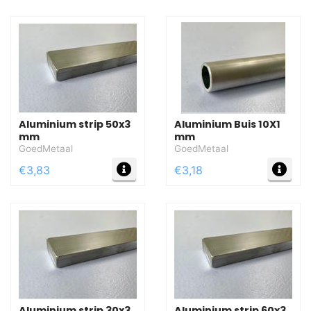
Aluminium strip 50x3
Aluminium Buis 10X1
mm
mm
GoedMetaal
GoedMetaal
MEER INFO
MEE
€3,83
€3,18
Aluminium strip 30x3
Aluminium strip 60x3