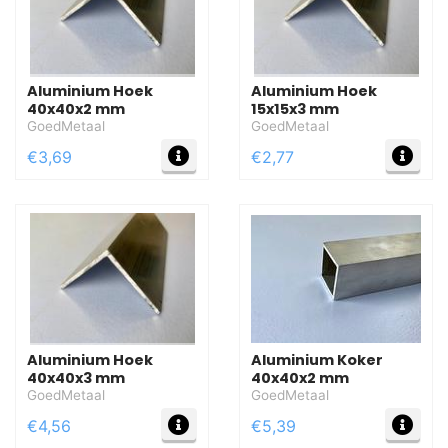
Aluminium Hoek
Aluminium Hoek
40x40x2 mm
15x15x3 mm
GoedMetaal
GoedMetaal
MEER INFO
MEE
€3,69
€2,77
Aluminium Hoek
Aluminium Koker
40x40x3 mm
40x40x2 mm
GoedMetaal
GoedMetaal
MEER INFO
MEE
€4,56
€5,39