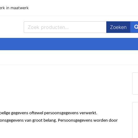
rk in maatwerk
Zoeken
ppen, Plaat en meer! Goedmetaal voor de beste prijzen!
elige gegevens oftewel persoonsgegevens verwerkt.
oonsgegevens van groot belang. Persoonsgegevens worden door