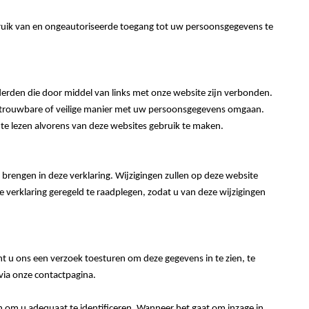
uik van en ongeautoriseerde toegang tot uw persoonsgegevens te
 derden die door middel van links met onze website zijn verbonden.
etrouwbare of veilige manier met uw persoonsgegevens omgaan.
 te lezen alvorens van deze websites gebruik te maken.
brengen in deze verklaring. Wijzigingen zullen op deze website
verklaring geregeld te raadplegen, zodat u van deze wijzigingen
t u ons een verzoek toesturen om deze gegevens in te zien, te
 via onze contactpagina.
 om u adequaat te identificeren. Wanneer het gaat om inzage in