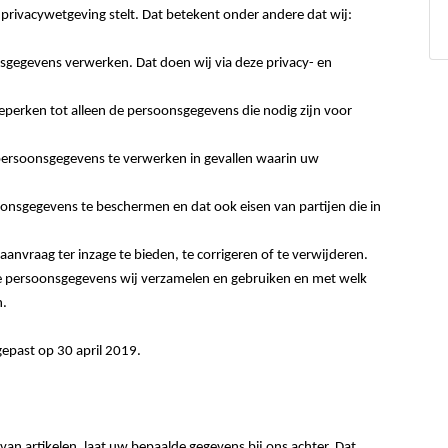
 privacywetgeving stelt. Dat betekent onder andere dat wij:
sgegevens verwerken. Dat doen wij via deze privacy- en
perken tot alleen de persoonsgegevens die nodig zijn voor
persoonsgegevens te verwerken in gevallen waarin uw
sgegevens te beschermen en dat ook eisen van partijen die in
vraag ter inzage te bieden, te corrigeren of te verwijderen.
lke persoonsgegevens wij verzamelen en gebruiken en met welk
n.
gepast op 30 april 2019.
 van artikelen, laat uw bepaalde gegevens bij ons achter. Dat