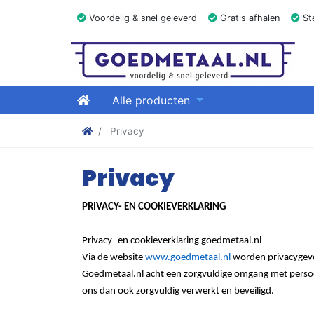
Voordelig & snel geleverd
Gratis afhalen
Ste
GOEDMETAAL.NL
Home
Alle producten
Stalen kokers, hoekstaal, Balk, Buizen Plat, Stri
Privacy
Privacy
PRIVACY- EN COOKIEVERKLARING
Privacy- en cookieverklaring goedmetaal.nl
Via de website
www.goedmetaal.nl
worden privacygevo
Goedmetaal.nl acht een zorgvuldige omgang met pers
ons dan ook zorgvuldig verwerkt en beveiligd.