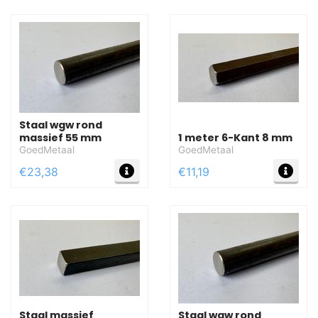
Staal wgw rond
massief 55 mm
1 meter 6-Kant 8 mm
GoedMetaal
GoedMetaal
MEER INFO
MEE
€23,38
€11,19
Staal massief
Staal wgw rond