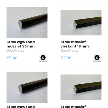
Staal wgw rond
Staal massief
massief 35 mm
vierkant 16 mm
GoedMetaal
GoedMetaal
MEER INFO
MEE
€9,40
€3,98
Staal wgw rond
Staal massief