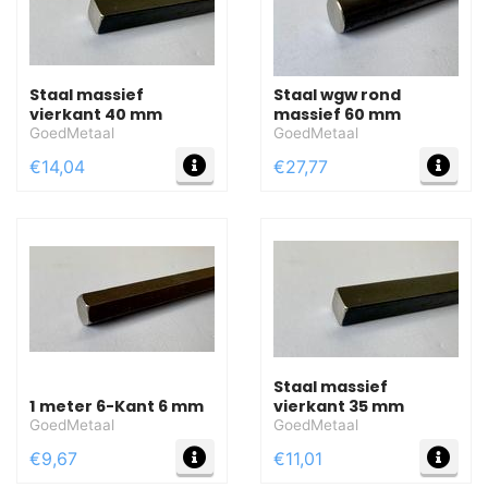
Staal massief
Staal wgw rond
vierkant 40 mm
massief 60 mm
GoedMetaal
GoedMetaal
MEER INFO
MEE
€14,04
€27,77
Staal massief
1 meter 6-Kant 6 mm
vierkant 35 mm
GoedMetaal
GoedMetaal
MEER INFO
MEE
€9,67
€11,01