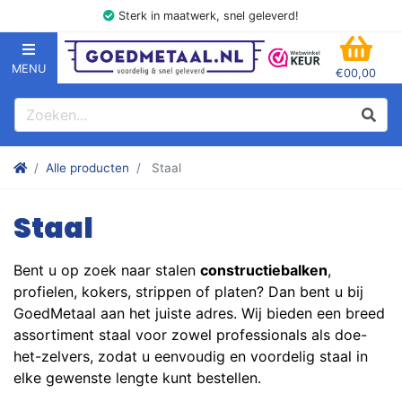
Sterk in maatwerk, snel geleverd!
MENU
€00,00
GOEDMETAAL.NL
WINK
Zoeken
Zoek
Stalen kokers, hoekstaal, Balk, Buizen Plat, Strippen, Plaat en m
Alle producten
Staal
Staal
Bent u op zoek naar stalen
constructiebalken
,
profielen, kokers, strippen of platen? Dan bent u bij
GoedMetaal aan het juiste adres. Wij bieden een breed
assortiment staal voor zowel professionals als doe-
het-zelvers, zodat u eenvoudig en voordelig staal in
elke gewenste lengte kunt bestellen.