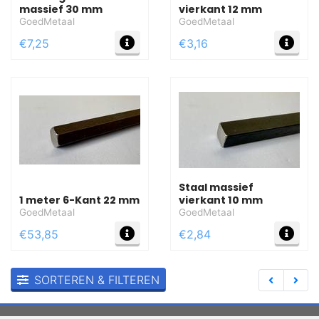
massief 30 mm
vierkant 12 mm
GoedMetaal
GoedMetaal
MEER INFO
MEE
€7,25
€3,16
Staal massief
1 meter 6-Kant 22 mm
vierkant 10 mm
GoedMetaal
GoedMetaal
MEER INFO
MEE
€53,85
€2,84
SORTEREN & FILTEREN