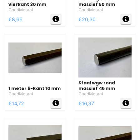
vierkant 30 mm
massief 50 mm
GoedMetaal
GoedMetaal
MEER INFO
MEE
€8,66
€20,30
Staal wgw rond
1 meter 6-Kant 10 mm
massief 45 mm
GoedMetaal
GoedMetaal
MEER INFO
MEE
€14,72
€16,37