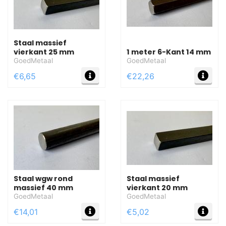
Staal massief
vierkant 25 mm
1 meter 6-Kant 14 mm
GoedMetaal
GoedMetaal
MEER INFO
MEE
€6,65
€22,26
Staal wgw rond
Staal massief
massief 40 mm
vierkant 20 mm
GoedMetaal
GoedMetaal
MEER INFO
MEE
€14,01
€5,02