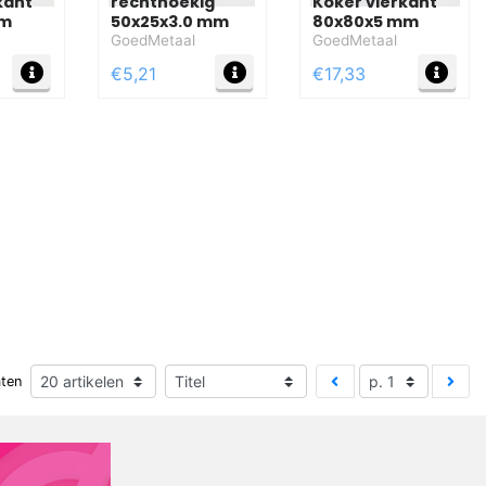
kant
rechthoekig
Koker vierkant
mm
50x25x3.0 mm
80x80x5 mm
GoedMetaal
GoedMetaal
MEER INFO
MEER INFO
MEE
€5,21
€17,33
aten