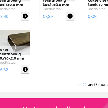
echthoekig
rechthoekig
Koker vier
0x15x2.0 mm
60x30x3.0 mm
60x60x2 
oedMetaal
GoedMetaal
GoedMetaal
FO
MEER INFO
MEER INFO
3,40
€7,39
€7,26
oker
echthoekig
0x30x2.0 mm
oedMetaal
FO
MEER INFO
6,32
1 - 20
van
77
result