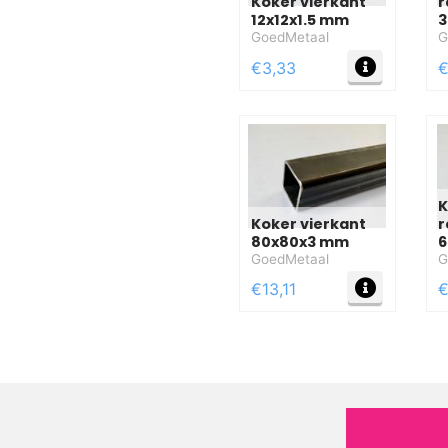
Koker vierkant
r
12x12x1.5 mm
3
GoedMetaal
G
MEER IN
€3,33
€
K
Koker vierkant
r
80x80x3 mm
6
GoedMetaal
G
MEER IN
€13,11
€