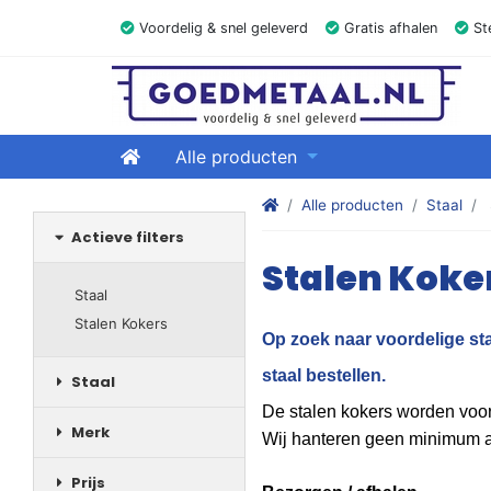
Voordelig & snel geleverd
Gratis afhalen
Ste
GOEDMETAAL.NL
Home
Alle producten
Stalen kokers, hoekstaal, Balk
Alle producten
Staal
Actieve filters
Stalen Koke
Staal
Stalen Kokers
Op zoek naar voordelige st
staal bestellen.
Staal
De stalen kokers worden voor
Merk
Wij hanteren geen minimum aa
Prijs