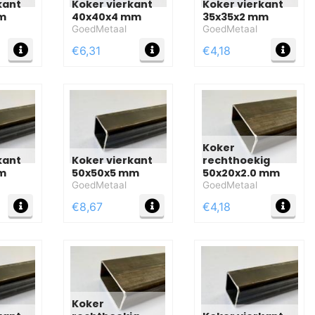
kant
Koker vierkant
Koker vierkant
m
40x40x4 mm
35x35x2 mm
GoedMetaal
GoedMetaal
MEER INFO
MEER INFO
MEE
€6,31
€4,18
Koker
kant
Koker vierkant
rechthoekig
m
50x50x5 mm
50x20x2.0 mm
GoedMetaal
GoedMetaal
MEER INFO
MEER INFO
MEE
€8,67
€4,18
Koker