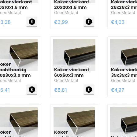
oker vierkant
Koker vierkant
Koker vier
0x10x1.5 mm
20x20x1.5 mm
25x25x3 m
oedMetaal
GoedMetaal
GoedMetaal
FO
MEER INFO
MEER INFO
3,28
€2,99
€4,03
oker
echthoekig
Koker vierkant
Koker vier
0x30x3.0 mm
60x60x3 mm
35x35x3 m
oedMetaal
GoedMetaal
GoedMetaal
FO
MEER INFO
MEER INFO
5,41
€8,81
€4,97
oker
Koker