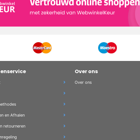
tenservice
Over ons
t
Over ons
methodes
en en Afhalen
en retourneren
nregeling