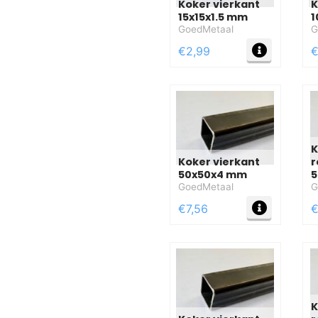
Koker vierkant
K
15x15x1.5 mm
1
GoedMetaal
G
MEER IN
€2,99
€
K
Koker vierkant
r
50x50x4 mm
5
GoedMetaal
G
MEER IN
€7,56
€
K