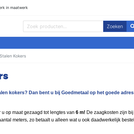
rk in maatwerk
Zoeken
, Buizen Plat, Strippen, Plaat en meer! Goedmetaal voor de beste prijz
Stalen Kokers
rs
alen kokers? Dan bent u bij Goedmetaal op het goede adres
 u op maat gezaagd tot lengtes van
6 m!
De zaagkosten zijn bij 
ntal meters, zo betaalt u alleen wat u ook daadwerkelijk beste