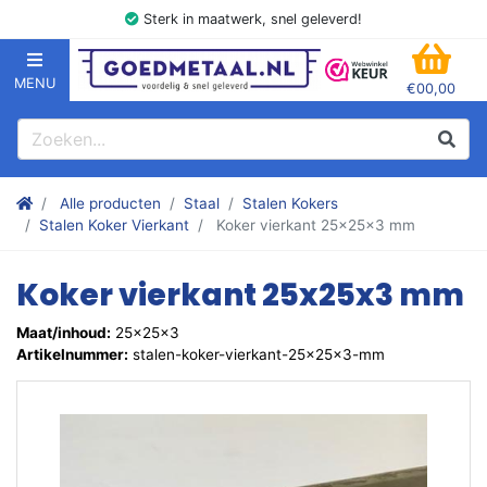
Sterk in maatwerk, snel geleverd!
MENU
€00,00
GOEDMETAAL.NL
WINK
Zoeken
Zoek
Stalen kokers, hoekstaal, Balk, Buizen Plat, Strippen, Plaat en m
Alle producten
Staal
Stalen Kokers
Stalen Koker Vierkant
Koker vierkant 25x25x3 mm
Koker vierkant 25x25x3 mm
Maat/inhoud:
25x25x3
Artikelnummer:
stalen-koker-vierkant-25x25x3-mm