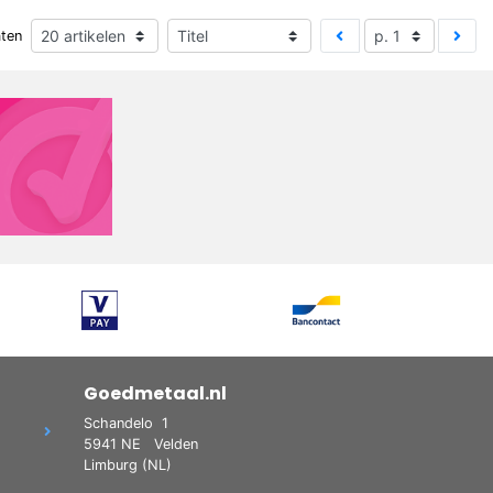
aten
Goedmetaal.nl
Schandelo
1
5941 NE
Velden
Limburg (NL)