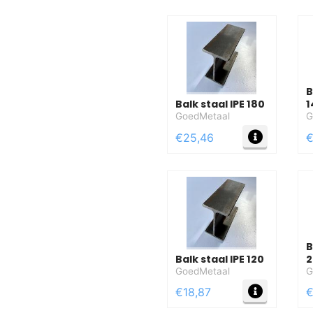
B
Balk staal IPE 180
1
GoedMetaal
G
MEER IN
€25,46
€
B
Balk staal IPE 120
2
GoedMetaal
G
MEER IN
€18,87
€