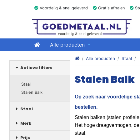
Voordelig & snel geleverd
Gratis afhalen
Ste
GOEDMETAAL.NL
Home
Alle producten
Stalen kokers, hoekstaal, Balk
Alle producten
Staal
Actieve filters
Stalen Balk
Staal
Stalen Balk
Op zoek naar voordelige st
bestellen.
Staal
Stalen balken (stalen profiel
Merk
Het hoge draagvermogen, de 
staal.
Prijs