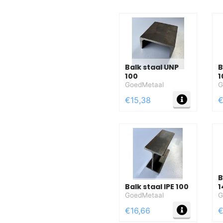
Balk staal UNP
B
100
1
GoedMetaal
G
MEER IN
€15,38
€
B
Balk staal IPE 100
1
GoedMetaal
G
MEER IN
€16,66
€