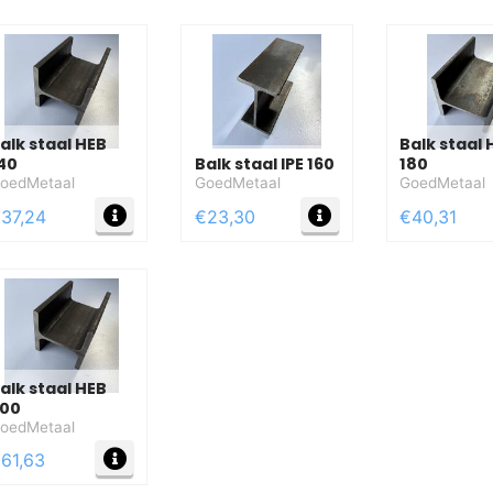
alk staal HEB
Balk staal
40
Balk staal IPE 160
180
oedMetaal
GoedMetaal
GoedMetaal
FO
MEER INFO
MEER INFO
37,24
€23,30
€40,31
alk staal HEB
00
oedMetaal
FO
MEER INFO
61,63