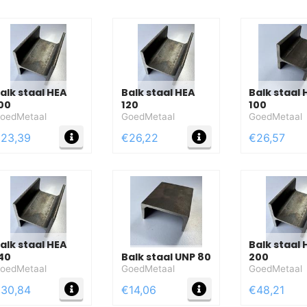
alk staal HEA
Balk staal HEA
Balk staal 
00
120
100
oedMetaal
GoedMetaal
GoedMetaal
FO
MEER INFO
MEER INFO
23,39
€26,22
€26,57
alk staal HEA
Balk staal
40
Balk staal UNP 80
200
oedMetaal
GoedMetaal
GoedMetaal
FO
MEER INFO
MEER INFO
30,84
€14,06
€48,21