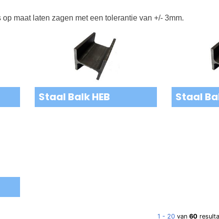
s op maat laten zagen met een tolerantie van +/- 3mm.
Staal Balk HEB
Staal Ba
1 - 20
van
60
result