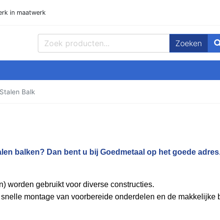
rk in maatwerk
Zoeken
, Buizen Plat, Strippen, Plaat en meer! Goedmetaal voor de beste prijz
Stalen Balk
alen balken? Dan bent u bij Goedmetaal op het goede adres.
en) worden gebruikt voor diverse constructies.
snelle montage van voorbereide onderdelen en de makkelijke b