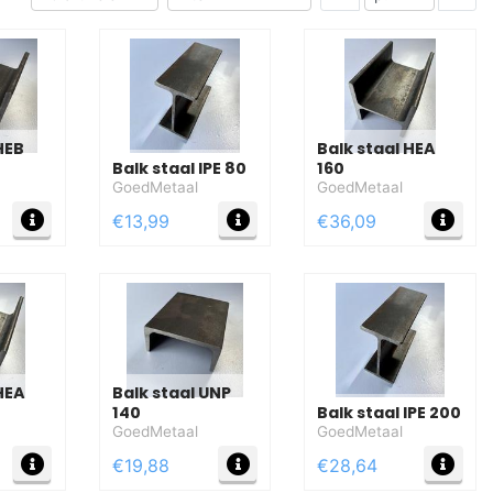
HEB
Balk staal HEA
Balk staal IPE 80
160
GoedMetaal
GoedMetaal
MEER INFO
MEER INFO
MEE
€13,99
€36,09
 HEA
Balk staal UNP
140
Balk staal IPE 200
GoedMetaal
GoedMetaal
MEER INFO
MEER INFO
MEE
€19,88
€28,64