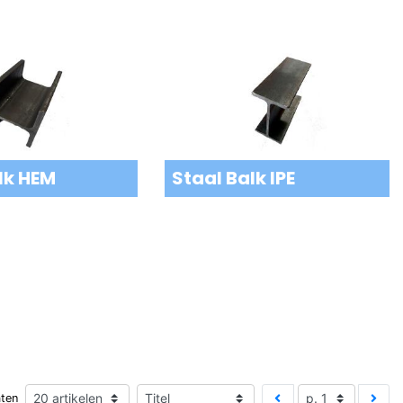
lk HEM
Staal Balk IPE
aten