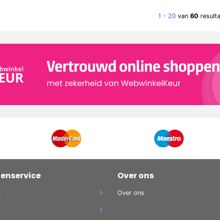
1 - 20
van
60
result
tenservice
Over ons
t
Over ons