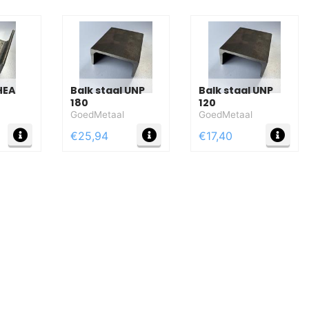
 HEA
Balk staal UNP
Balk staal UNP
180
120
GoedMetaal
GoedMetaal
MEER INFO
MEER INFO
MEE
€25,94
€17,40