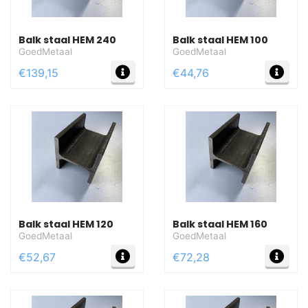
Balk staal HEM 240
Balk staal HEM 100
GoedMetaal
GoedMetaal
MEER INFO
MEE
€139,15
€44,76
Balk staal HEM 120
Balk staal HEM 160
GoedMetaal
GoedMetaal
MEER INFO
MEE
€52,67
€72,28