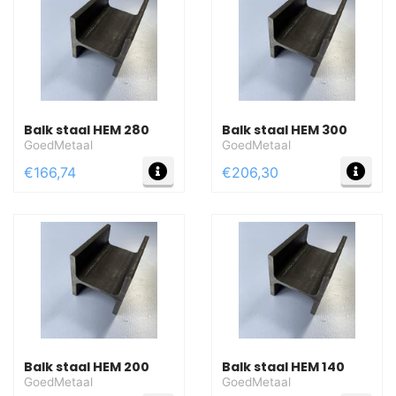
Balk staal HEM 280
Balk staal HEM 300
GoedMetaal
GoedMetaal
MEER INFO
MEE
€166,74
€206,30
Balk staal HEM 200
Balk staal HEM 140
GoedMetaal
GoedMetaal