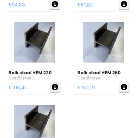
MEER INFO
MEE
€94,83
€61,82
Balk staal HEM 220
Balk staal HEM 260
GoedMetaal
GoedMetaal
MEER INFO
MEE
€108,41
€152,21