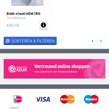
Balk staal HEM 180
GoedMetaal
MEER INFO
€81,79
SORTEREN & FILTEREN