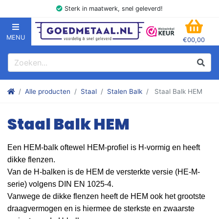
Sterk in maatwerk, snel geleverd!
MENU
€00,00
GOEDMETAAL.NL
WINK
Zoeken
Zoek
Stalen kokers, hoekstaal, Balk, Buizen Plat, Strippen, Plaat en m
Alle producten
Staal
Stalen Balk
Staal Balk HEM
Staal Balk HEM
Een HEM-balk oftewel HEM-profiel is H-vormig en heeft
dikke flenzen.
Van de H-balken is de HEM de versterkte versie (HE-M-
serie) volgens DIN EN 1025-4.
Vanwege de dikke flenzen heeft de HEM ook het grootste
draagvermogen en is hiermee de sterkste en zwaarste