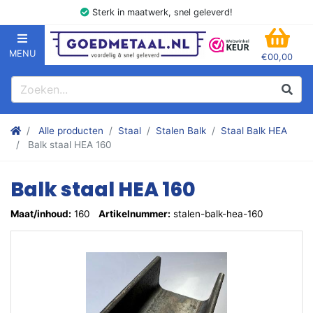
Sterk in maatwerk, snel geleverd!
MENU
€00,00
GOEDMETAAL.NL
WINK
Zoeken
Zoek
Stalen kokers, hoekstaal, Balk, Buizen Plat, Strippen, Plaat en m
Alle producten
Staal
Stalen Balk
Staal Balk HEA
Balk staal HEA 160
Balk staal HEA 160
Maat/inhoud:
160
Artikelnummer:
stalen-balk-hea-160