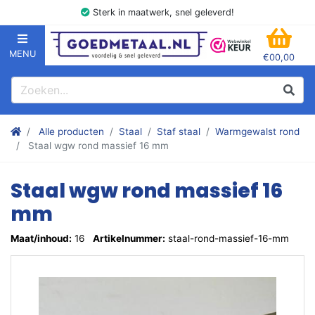
Sterk in maatwerk, snel geleverd!
MENU
€00,00
GOEDMETAAL.NL
WINK
Zoeken
Zoek
Stalen kokers, hoekstaal, Balk, Buizen Plat, Strippen, Plaat en m
Alle producten
Staal
Staf staal
Warmgewalst rond
Staal wgw rond massief 16 mm
Staal wgw rond massief 16
mm
Maat/inhoud:
16
Artikelnummer:
staal-rond-massief-16-mm