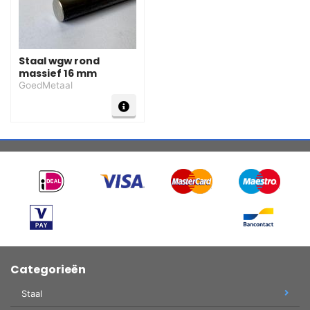
Staal wgw rond
massief 16 mm
GoedMetaal
Categorieën
Staal