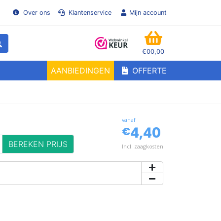
Over ons
Klantenservice
Mijn account
€00,00
WINKELMANDJE
AANBIEDINGEN
OFFERTE
vanaf
4,40
€
BEREKEN PRIJS
Incl. zaagkosten