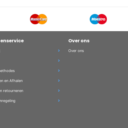
tenservice
Over ons
t
Over ons
methodes
en en Afhalen
en retourneren
nregeling