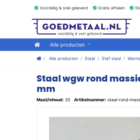
Voordelig & snel geleverd
Gratis afhalen
Ste
GOEDMETAAL.NL
Home
Alle producten
Stalen kokers, hoekstaal, Balk, Buizen Plat, Stri
Alle producten
Staal
Staf staal
Warmg
Staal wgw rond massie
mm
Maat/inhoud:
20
Artikelnummer:
staal-rond-mas