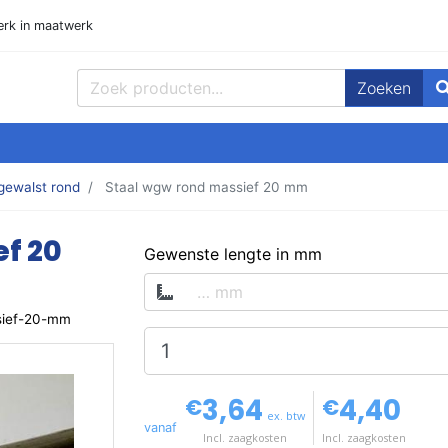
rk in maatwerk
Zoeken
ppen, Plaat en meer! Goedmetaal voor de beste prijzen!
ewalst rond
Staal wgw rond massief 20 mm
f 20
op voorraad
Gewenste lengte in mm
sief-20-mm
3,64
4,40
€
€
ex. btw
vanaf
Incl. zaagkosten
Incl. zaagkosten