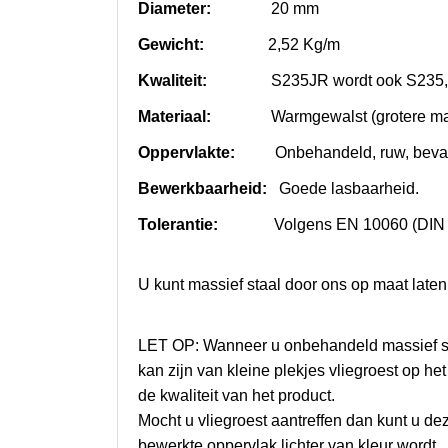
Diameter:
20 mm
Gewicht:
2,52 Kg/m
Kwaliteit:
S235JR wordt ook S235, St.
Materiaal:
Warmgewalst (grotere maatt
Oppervlakte:
O
nbehandeld, ruw, beva
Bewerkbaarheid:
Goede lasbaarheid.
Tolerantie:
Volgens EN 10060 (DIN 
U kunt massief staal door ons op maat laten
LET OP: Wanneer u onbehandeld massief staa
kan zijn van kleine plekjes vliegroest op het
de kwaliteit van het product.
Mocht u vliegroest aantreffen dan kunt u de
bewerkte oppervlak lichter van kleur wordt.