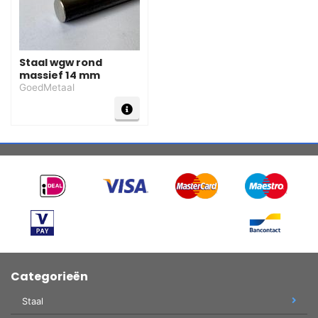
Staal wgw rond
massief 14 mm
GoedMetaal
Categorieën
Staal