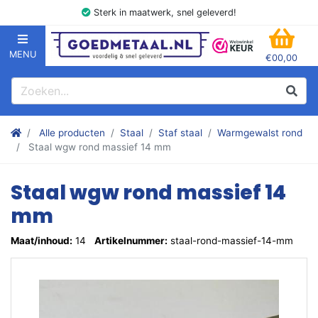
Sterk in maatwerk, snel geleverd!
MENU
€00,00
GOEDMETAAL.NL
WINK
Zoeken
Zoek
Stalen kokers, hoekstaal, Balk, Buizen Plat, Strippen, Plaat en m
Alle producten
Staal
Staf staal
Warmgewalst rond
Staal wgw rond massief 14 mm
Staal wgw rond massief 14
mm
Maat/inhoud:
14
Artikelnummer:
staal-rond-massief-14-mm