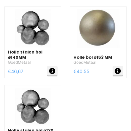
Holle stalen bol
ø140MM
Holle bol ø153 MM
GoedMetaal
GoedMetaal
MEER INFO
MEE
€46,67
€40,55
Holle stalen bol ø130