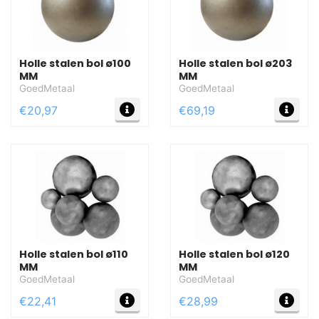
Holle stalen bol ø100
Holle stalen bol ø203
MM
MM
GoedMetaal
GoedMetaal
MEER INFO
MEE
€20,97
€69,19
Holle stalen bol ø110
Holle stalen bol ø120
MM
MM
GoedMetaal
GoedMetaal
MEER INFO
MEE
€22,41
€28,99