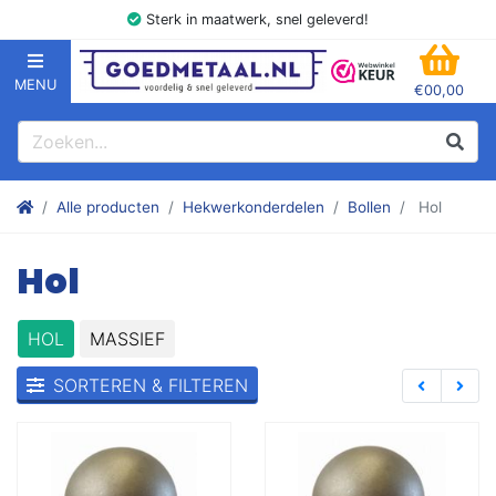
Sterk in maatwerk, snel geleverd!
MENU
€00,00
GOEDMETAAL.NL
WINK
Zoeken
Zoek
Stalen kokers, hoekstaal, Balk, Buizen Plat, Strippen, Plaat en m
Alle producten
Hekwerkonderdelen
Bollen
Hol
Hol
HOL
MASSIEF
SORTEREN & FILTEREN