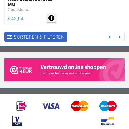
MM
GoedMetaal
MEER INFO
€42,64
SORTEREN & FILTEREN