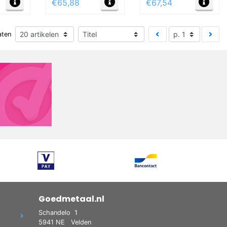
€65,88
€67,54
aten
Goedmetaal.nl
Schandelo
1
5941 NE
Velden