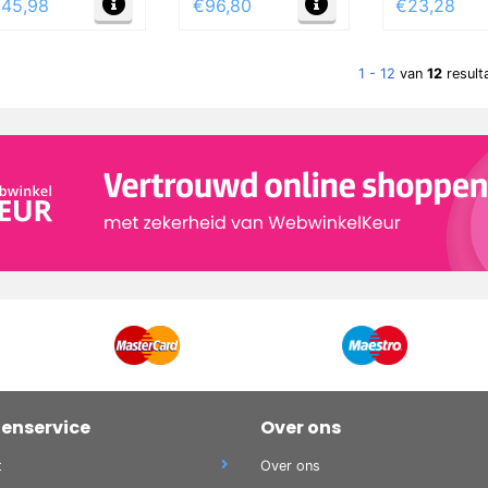
45,98
€96,80
€23,28
1 - 12
van
12
result
tenservice
Over ons
t
Over ons