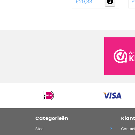
€29,33
€
Categorieën
Klan
Staal
Contac