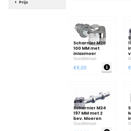
Prijs
S
Scharnier M20
1
100 MM met
i
inlasmoer
v
GoedMetaal
G
MEER IN
€8,00
€
Scharnier M24
S
197 MM met 2
M
bev. Moeren
i
GoedMetaal
G
MEER IN