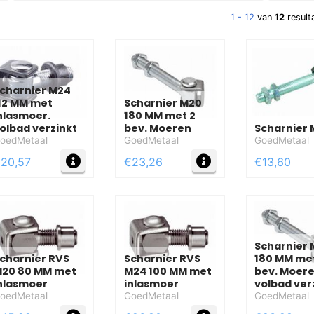
1 - 12
van
12
result
charnier M24
12 MM met
Scharnier M20
nlasmoer.
180 MM met 2
olbad verzinkt
bev. Moeren
Scharnier 
oedMetaal
GoedMetaal
GoedMetaal
FO
MEER INFO
MEER INFO
20,57
€23,26
€13,60
Scharnier
charnier RVS
Scharnier RVS
180 MM me
20 80 MM met
M24 100 MM met
bev. Moere
nlasmoer
inlasmoer
volbad ver
oedMetaal
GoedMetaal
GoedMetaal
FO
MEER INFO
MEER INFO