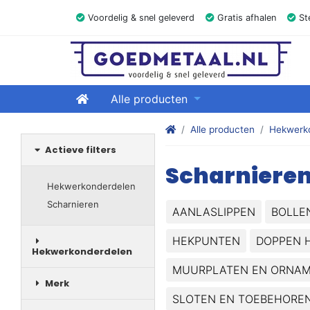
Voordelig & snel geleverd
Gratis afhalen
Ste
GOEDMETAAL.NL
Home
Alle producten
Stalen kokers, hoekstaal, Balk
Alle producten
Hekwerk
Actieve filters
Scharniere
Hekwerkonderdelen
Scharnieren
AANLASLIPPEN
BOLLE
HEKPUNTEN
DOPPEN 
Hekwerkonderdelen
MUURPLATEN EN ORNA
Merk
SLOTEN EN TOEBEHORE