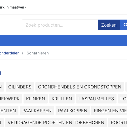
rk in maatwerk
Zoeken
, Buizen Plat, Strippen, Plaat en meer! Goedmetaal voor de beste prijz
onderdelen
Scharnieren
n
N
CILINDERS
GRONDHENDELS EN GRONDSTOPPEN
HEKWERK
KLINKEN
KRULLEN
LASPAUMELLES
LO
MENTEN
PAALKAPPEN
PAALKOPPEN
RINGEN EN VI
N
VRIJDRAGENDE POORTEN EN TOEBEHOREN
POORT