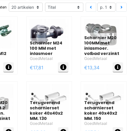
aten
Scharnier M20
Scharnier M24
100MM met
100 MM met
inlasmoer.
M12
inlasmoer
volbad verzinkt
GoedMetaal
GoedMetaal
MEER INFO
MEER INFO
MEE
€17,81
€13,34
 M20
Terugverend
Terugverend
t 2
scharnierset
scharnierset
n.
koker 40x40x2
koker 40x40x2
zinkt
MM. 130
MM. 150
GoedMetaal
GoedMetaal
MEER INFO
MEER INFO
MEE