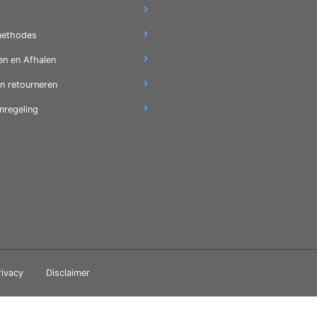
methodes
en en Afhalen
en retourneren
nregeling
rivacy
Disclaimer