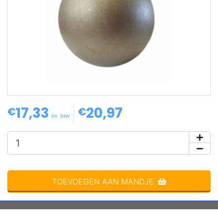
17,33
20,97
op voorraad
€
€
ex. btw
TOEVOEGEN AAN MANDJE