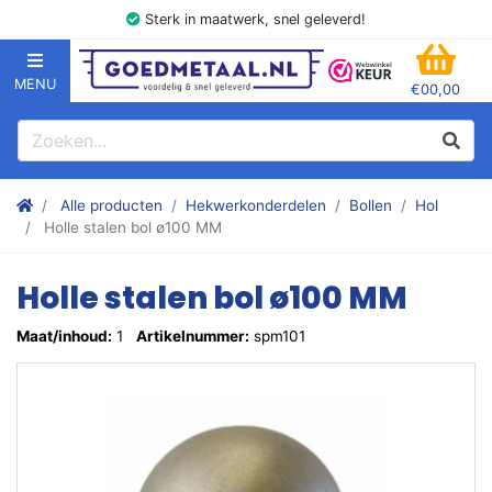
Sterk in maatwerk, snel geleverd!
MENU
€00,00
GOEDMETAAL.NL
WINK
Zoeken
Zoek
Stalen kokers, hoekstaal, Balk, Buizen Plat, Strippen, Plaat en m
Alle producten
Hekwerkonderdelen
Bollen
Hol
Holle stalen bol ø100 MM
Holle stalen bol ø100 MM
Maat/inhoud:
1
Artikelnummer:
spm101