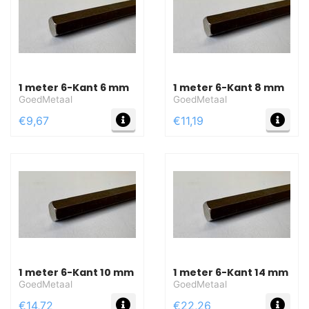
1 meter 6-Kant 6 mm
1 meter 6-Kant 8 mm
GoedMetaal
GoedMetaal
MEER INFO
MEE
€9,67
€11,19
1 meter 6-Kant 10 mm
1 meter 6-Kant 14 mm
GoedMetaal
GoedMetaal
MEER INFO
MEE
€14,72
€22,26