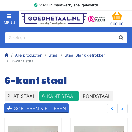
Sterk in maatwerk, snel geleverd!
MENU
€00,00
GOEDMETAAL.NL
WINK
Zoeken
Zoek
Stalen kokers, hoekstaal, Balk, Buizen Plat, Strippen, Plaat en m
Alle producten
Staal
Staal Blank getrokken
6-kant staal
6-kant staal
PLAT STAAL
6-KANT STAAL
RONDSTAAL
SORTEREN & FILTEREN