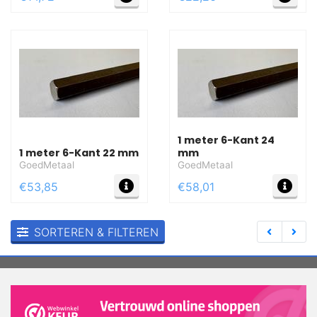
1 meter 6-Kant 24
1 meter 6-Kant 22 mm
mm
GoedMetaal
GoedMetaal
MEER INFO
MEE
€53,85
€58,01
SORTEREN & FILTEREN