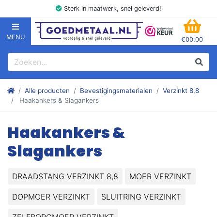
Sterk in maatwerk, snel geleverd!
MENU
€00,00
GOEDMETAAL.NL
WINK
Zoeken
Zoek
Stalen kokers, hoekstaal, Balk, Buizen Plat, Strippen, Plaat en m
Alle producten
Bevestigingsmaterialen
Verzinkt 8,8
Haakankers & Slagankers
Haakankers &
Slagankers
DRAADSTANG VERZINKT 8,8
MOER VERZINKT
DOPMOER VERZINKT
SLUITRING VERZINKT