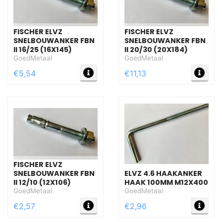
FISCHER ELVZ
FISCHER ELVZ
SNELBOUWANKER FBN
SNELBOUWANKER FBN
II 16/25 (16X145)
II 20/30 (20X184)
GoedMetaal
GoedMetaal
MEER INFO
MEE
€5,54
€11,13
FISCHER ELVZ
SNELBOUWANKER FBN
ELVZ 4.6 HAAKANKER
II 12/10 (12X106)
HAAK 100MM M12X400
GoedMetaal
GoedMetaal
MEER INFO
MEE
€2,57
€2,96