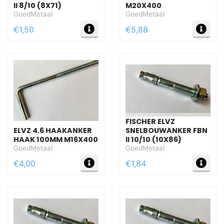
II 8/10 (8X71)
M20X400
GoedMetaal
GoedMetaal
MEER INFO
MEE
€1,50
€5,88
FISCHER ELVZ
ELVZ 4.6 HAAKANKER
SNELBOUWANKER FBN
HAAK 100MM M16X400
II 10/10 (10X86)
GoedMetaal
GoedMetaal
MEER INFO
MEE
€4,00
€1,84