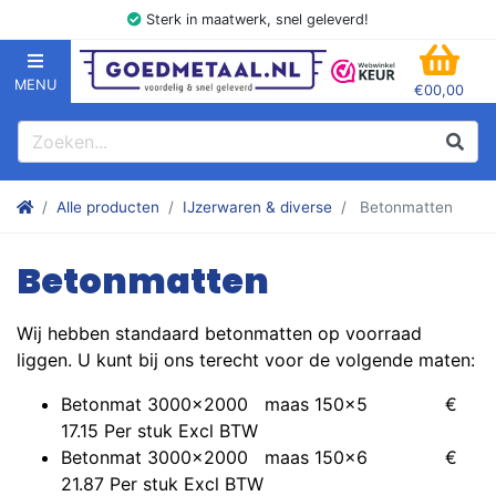
Sterk in maatwerk, snel geleverd!
MENU
€00,00
GOEDMETAAL.NL
WINK
Zoeken
Zoek
Stalen kokers, hoekstaal, Balk, Buizen Plat, Strippen, Plaat en m
Alle producten
IJzerwaren & diverse
Betonmatten
Betonmatten
Wij hebben standaard betonmatten op voorraad
liggen. U kunt bij ons terecht voor de volgende maten:
Betonmat 3000x2000 maas 150x5 €
17.15 Per stuk Excl BTW
Betonmat 3000x2000 maas 150x6 €
21.87 Per stuk Excl BTW