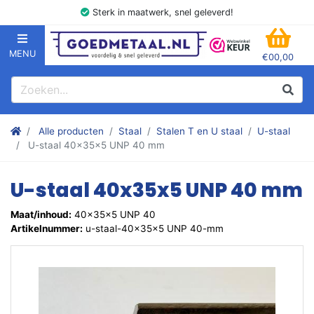
Sterk in maatwerk, snel geleverd!
MENU
€00,00
GOEDMETAAL.NL
WINK
Zoeken
Zoek
Stalen kokers, hoekstaal, Balk, Buizen Plat, Strippen, Plaat en m
Alle producten
Staal
Stalen T en U staal
U-staal
U-staal 40x35x5 UNP 40 mm
U-staal 40x35x5 UNP 40 mm
Maat/inhoud:
40x35x5 UNP 40
Artikelnummer:
u-staal-40x35x5 UNP 40-mm