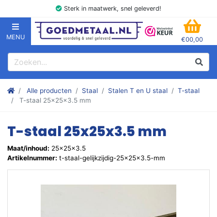
Sterk in maatwerk, snel geleverd!
MENU
€00,00
GOEDMETAAL.NL
WINK
Zoeken
Zoek
Stalen kokers, hoekstaal, Balk, Buizen Plat, Strippen, Plaat en m
Alle producten
Staal
Stalen T en U staal
T-staal
T-staal 25x25x3.5 mm
T-staal 25x25x3.5 mm
Maat/inhoud:
25x25x3.5
Artikelnummer:
t-staal-gelijkzijdig-25x25x3.5-mm