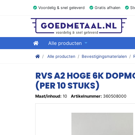
Voordelig & snel geleverd
Gratis afhalen
Ste
GOEDMETAAL.NL
Home
Alle producten
Stalen kokers, hoekstaal, Balk, Buizen Plat, Stri
Alle producten
Bevestigingsmaterialen
RVS A2 HOGE 6K DOPM
(PER 10 STUKS)
Maat/inhoud:
10
Artikelnummer:
360508000