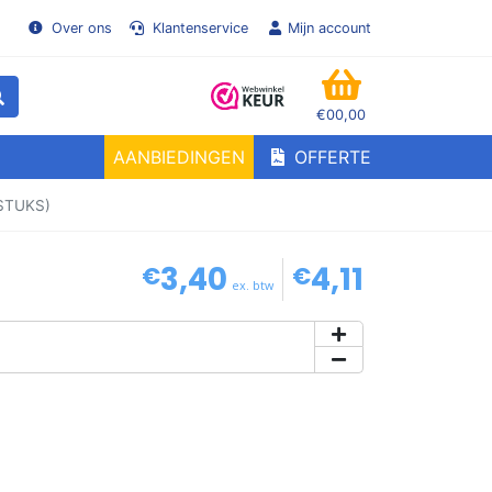
Over ons
Klantenservice
Mijn account
€00,00
WINKELMANDJE
AANBIEDINGEN
OFFERTE
STUKS)
3,40
4,11
€
€
ex. btw