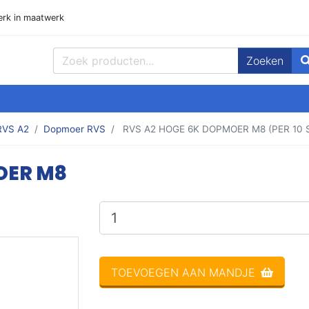
rk in maatwerk
Zoeken
ppen, Plaat en meer! Goedmetaal voor de beste prijzen!
RVS A2
Dopmoer RVS
RVS A2 HOGE 6K DOPMOER M8 (PER 10 
OER M8
op voorraad
TOEVOEGEN AAN MANDJE