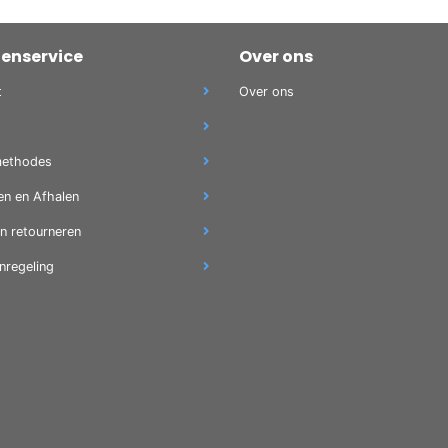
tenservice
Over ons
t
Over ons
methodes
en en Afhalen
en retourneren
nregeling