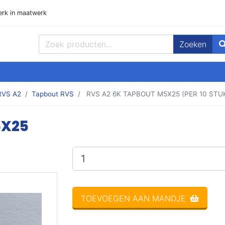
rk in maatwerk
Zoeken
ppen, Plaat en meer! Goedmetaal voor de beste prijzen!
RVS A2
Tapbout RVS
RVS A2 6K TAPBOUT M5X25 (PER 10 STU
5X25
op voorraad
TOEVOEGEN AAN MANDJE