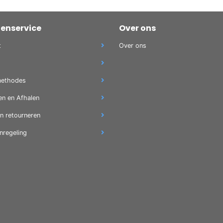
tenservice
Over ons
t
Over ons
methodes
en en Afhalen
en retourneren
nregeling