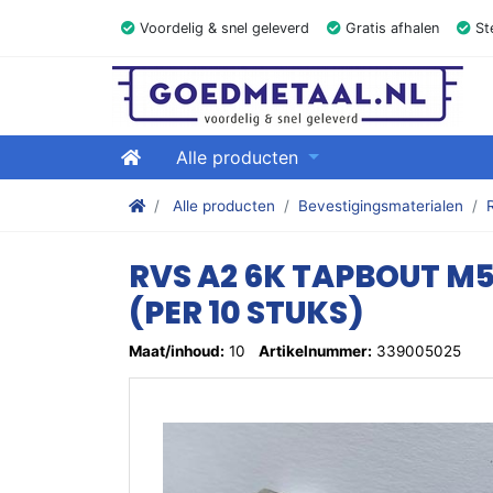
Voordelig & snel geleverd
Gratis afhalen
Ste
GOEDMETAAL.NL
Home
Alle producten
Stalen kokers, hoekstaal, Balk, Buizen Plat, Stri
Alle producten
Bevestigingsmaterialen
RVS A2 6K TAPBOUT M
(PER 10 STUKS)
Maat/inhoud:
10
Artikelnummer:
339005025