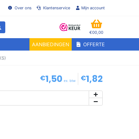
Over ons
Klantenservice
Mijn account
€00,00
WINKELMANDJE
AANBIEDINGEN
OFFERTE
KS)
1,50
1,82
€
€
ex. btw