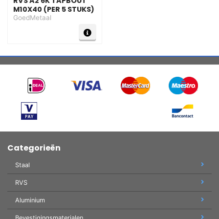
RVS A2 6K TAPBOUT
M10X40 (PER 5 STUKS)
GoedMetaal
Categorieën
Staal
RVS
Aluminium
Bevestigingsmaterialen