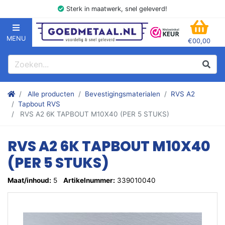
Sterk in maatwerk, snel geleverd!
MENU
€00,00
GOEDMETAAL.NL
WINK
Zoeken
Zoek
Stalen kokers, hoekstaal, Balk, Buizen Plat, Strippen, Plaat en m
Alle producten
Bevestigingsmaterialen
RVS A2
Tapbout RVS
RVS A2 6K TAPBOUT M10X40 (PER 5 STUKS)
RVS A2 6K TAPBOUT M10X40
(PER 5 STUKS)
Maat/inhoud:
5
Artikelnummer:
339010040