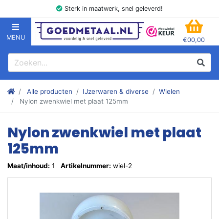
Sterk in maatwerk, snel geleverd!
MENU
€00,00
GOEDMETAAL.NL
WINK
Zoeken
Zoek
Stalen kokers, hoekstaal, Balk, Buizen Plat, Strippen, Plaat en m
Alle producten
IJzerwaren & diverse
Wielen
Nylon zwenkwiel met plaat 125mm
Nylon zwenkwiel met plaat
125mm
Maat/inhoud:
1
Artikelnummer:
wiel-2