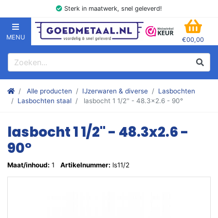
Sterk in maatwerk, snel geleverd!
MENU
€00,00
GOEDMETAAL.NL
WINK
Zoeken
Zoek
Stalen kokers, hoekstaal, Balk, Buizen Plat, Strippen, Plaat en m
Alle producten
IJzerwaren & diverse
Lasbochten
Lasbochten staal
lasbocht 1 1/2'' - 48.3x2.6 - 90°
lasbocht 1 1/2'' - 48.3x2.6 -
90°
Maat/inhoud:
1
Artikelnummer:
ls11/2