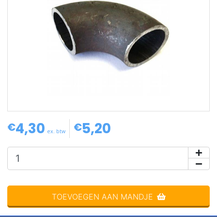
4,30
5,20
op voorraad
€
€
ex. btw
TOEVOEGEN AAN MANDJE