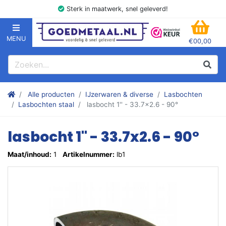
Sterk in maatwerk, snel geleverd!
MENU
€00,00
GOEDMETAAL.NL
WINK
Zoeken
Zoek
Stalen kokers, hoekstaal, Balk, Buizen Plat, Strippen, Plaat en m
Alle producten
IJzerwaren & diverse
Lasbochten
Lasbochten staal
lasbocht 1'' - 33.7x2.6 - 90°
lasbocht 1'' - 33.7x2.6 - 90°
Maat/inhoud:
1
Artikelnummer:
lb1