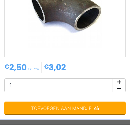
2,50
3,02
op voorraad
€
€
ex. btw
TOEVOEGEN AAN MANDJE