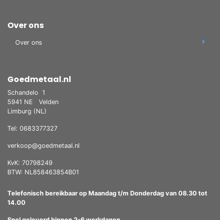
Over ons
Over ons
Goedmetaal.nl
Schandelo
1
5941 NE
Velden
Limburg (NL)
Tel: 0683377327
verkoop@goedmetaal.nl
KvK: 70798249
BTW: NL858463854B01
Telefonisch bereikbaar op Maandag t/m Donderdag van 08.30 tot
14.00
Snel geleverd binnen 2-6 werkdagen