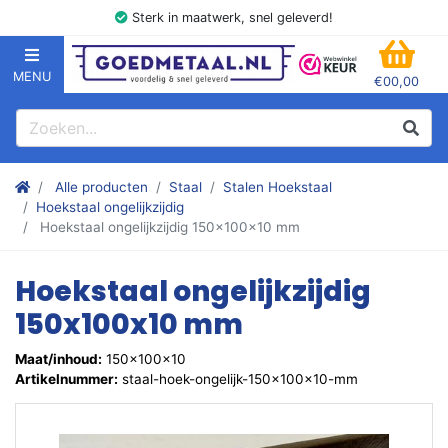
Sterk in maatwerk, snel geleverd!
MENU
€00,00
GOEDMETAAL.NL
WINK
Zoeken
Zoek
Stalen kokers, hoekstaal, Balk, Buizen Plat, Strippen, Plaat en m
Alle producten
Staal
Stalen Hoekstaal
Hoekstaal ongelijkzijdig
Hoekstaal ongelijkzijdig 150x100x10 mm
Hoekstaal ongelijkzijdig
150x100x10 mm
Maat/inhoud:
150x100x10
Artikelnummer:
staal-hoek-ongelijk-150x100x10-mm