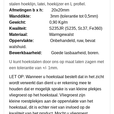
stalen hoeklijn, latei, hoekijzer en L profiel.
Afmetingen b x h:
20x20mm
Wanddikte:
3mm (tolerantie tot 0,5mm)
Gewicht:
0,90 Kg/m
Kwaliteit:
S235JR (S235, St.37, Fe360)
Materiaal:
Warmgewalst
Oppervlakte:
O
nbehandeld, ruw, bevat
walshuid.
Bewerkbaarheid:
G
oede lasbaarheid, boren.
U kunt hoekstalen door ons op maat laten zagen met
een tolerantie van +/- 1mm.
LET OP: Wanneer u hoekstaal bestelt dat in het zicht
wordt verwerkt dan dient u er rekening mee te
houden dat er mogelijk sprake is van kleine plekjes
vliegroest op het hoekstaal. Vliegroest zijn
kleine roestplekjes aan de oppervlakte van het
hoekstaal, dit is echter niet van invloed op de
kwaliteit van het product. Mocht u vliegroest