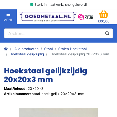
Sterk in maatwerk, snel geleverd!
MENU
€00,00
GOEDMETAAL.NL
WINK
Zoeken
Zoek
Stalen kokers, hoekstaal, Balk, Buizen Plat, Strippen, Plaat en m
Alle producten
Staal
Stalen Hoekstaal
Hoekstaal gelijkzijdig
Hoekstaal gelijkzijdig 20x20x3 mm
Hoekstaal gelijkzijdig
20x20x3 mm
Maat/inhoud:
20x20x3
Artikelnummer:
staal-hoek-gelijk-20x20x3-mm