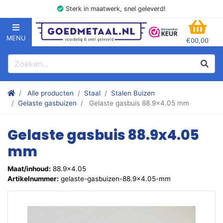
Sterk in maatwerk, snel geleverd!
MENU
€00,00
GOEDMETAAL.NL
WINK
Zoeken
Zoek
Stalen kokers, hoekstaal, Balk, Buizen Plat, Strippen, Plaat en m
Alle producten
Staal
Stalen Buizen
Gelaste gasbuizen
Gelaste gasbuis 88.9x4.05 mm
Gelaste gasbuis 88.9x4.05
mm
Maat/inhoud:
88.9x4.05
Artikelnummer:
gelaste-gasbuizen-88.9x4.05-mm