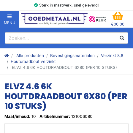
Sterk in maatwerk, snel geleverd!
MENU
€00,00
GOEDMETAAL.NL
WINK
Zoeken
Zoek
Stalen kokers, hoekstaal, Balk, Buizen Plat, Strippen, Plaat en m
Alle producten
Bevestigingsmaterialen
Verzinkt 8,8
Houtdraadbout verzinkt
ELVZ 4.6 6K HOUTDRAADBOUT 6X80 (PER 10 STUKS)
ELVZ 4.6 6K
HOUTDRAADBOUT 6X80 (PER
10 STUKS)
Maat/inhoud:
10
Artikelnummer:
121006080