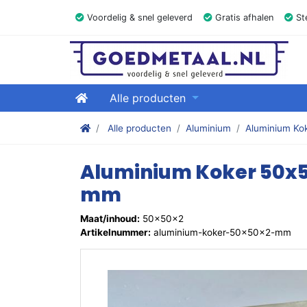
Voordelig & snel geleverd
Gratis afhalen
Ste
GOEDMETAAL.NL
Home
Alle producten
Stalen kokers, hoekstaal, Balk, Buizen Plat, Stri
Alle producten
Aluminium
Aluminium Ko
Aluminium Koker 50x
mm
Maat/inhoud:
50x50x2
Artikelnummer:
aluminium-koker-50x50x2-mm