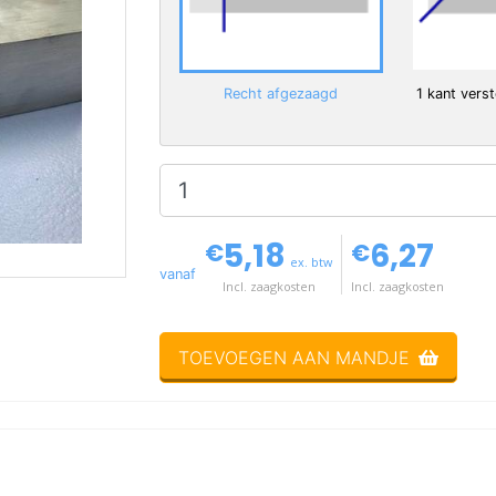
Recht afgezaagd
1 kant vers
5,18
6,27
€
€
ex. btw
vanaf
Incl. zaagkosten
Incl. zaagkosten
TOEVOEGEN AAN MANDJE