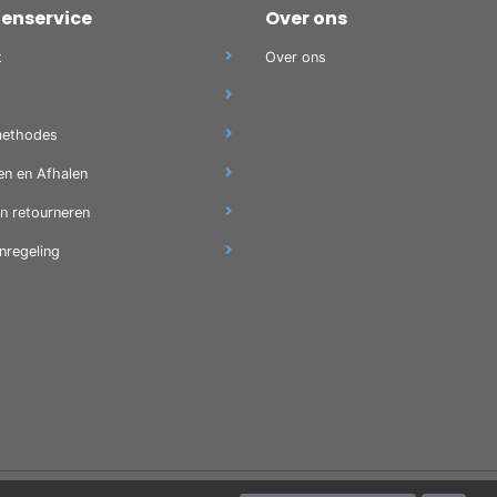
tenservice
Over ons
t
Over ons
methodes
en en Afhalen
en retourneren
nregeling