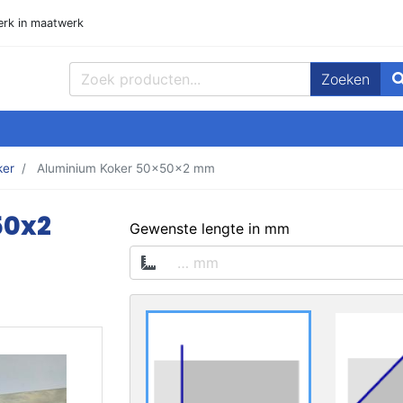
rk in maatwerk
Zoeken
ppen, Plaat en meer! Goedmetaal voor de beste prijzen!
ker
Aluminium Koker 50x50x2 mm
50x2
op voorraad
Gewenste lengte in mm